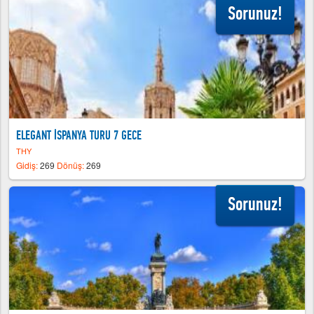
Sorunuz!
ELEGANT İSPANYA TURU 7 GECE
THY
Gidiş:
269
Dönüş:
269
Sorunuz!