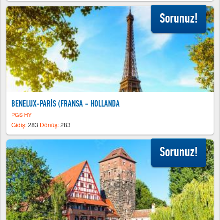
Sorunuz!
BENELUX-PARİS (FRANSA - HOLLANDA
PGS HY
Gidiş:
283
Dönüş:
283
Sorunuz!