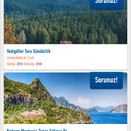
Sorunuz!
Yedigöller Turu Günübirlik
GÜNÜBİRLİK TUR
Gidiş:
259
Dönüş:
259
Sorunuz!
Bodrum Marmaris Datça Gökova Pa