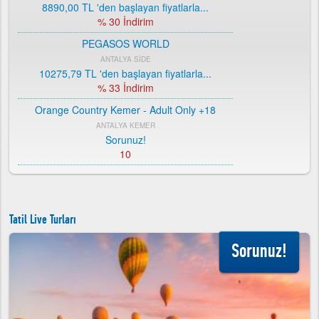
8890,00 TL
'den başlayan fiyatlarla...
% 30 İndirim
PEGASOS WORLD
ANTALYA SİDE
10275,79 TL
'den başlayan fiyatlarla...
% 33 İndirim
Orange Country Kemer - Adult Only +18
ANTALYA KEMER
Sorunuz!
10
ROYAL ASARLIK BEACH HOTEL SPA
MUĞLA BODRUM
9144,00 TL
'den başlayan fiyatlarla...
Tatil Live Turları
% 28 İndirim
ORANGE COUNTRY RESORT HOTEL BELEK
Sorunuz!
ANTALYA BELEK
9528,00 TL
'den başlayan fiyatlarla...
% 52 İndirim
CLUB HOTEL TURAN PRİNCE WORLD