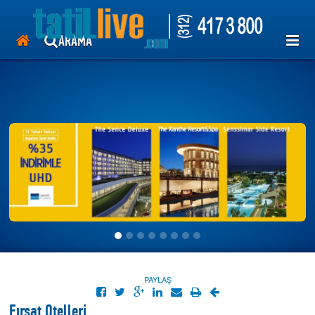
tatil otelleri, hotelleri, antalya, kemer, Lara, side, Bodrum, Marmaris,
Ayvalık, ören , tekirova, her şey dahil, kiralık villa.
uçak bileti, thy, pegasus, ajet, uygun tatil, ucuza tatil.mısır,antik mısır
ARAMA
,hurgada,kahire,luxor
TUR
OTEL
GEMİ
UÇAK
ÜYE GİRİŞİ
>>
PAYLAŞ
Fırsat Otelleri