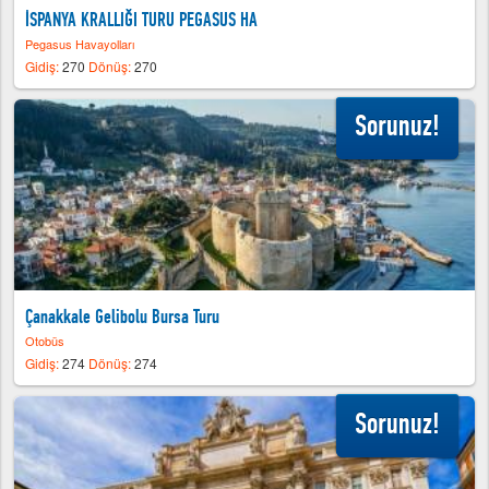
İSPANYA KRALLIĞI TURU PEGASUS HA
Pegasus Havayolları
Gidiş:
270
Dönüş:
270
Sorunuz!
Çanakkale Gelibolu Bursa Turu
Otobüs
Gidiş:
274
Dönüş:
274
Sorunuz!