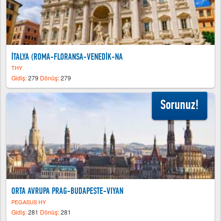
İTALYA (ROMA-FLORANSA-VENEDİK-NA
THY
Gidiş:
279
Dönüş:
279
Sorunuz!
ORTA AVRUPA PRAG-BUDAPESTE-VIYAN
PEGASUS HY
Gidiş:
281
Dönüş:
281