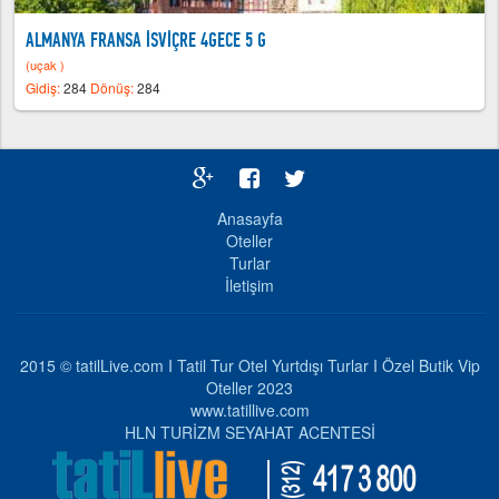
ALMANYA FRANSA İSVİÇRE 4GECE 5 G
(uçak )
Gidiş:
284
Dönüş:
284
Anasayfa
Oteller
Turlar
İletişim
2015 © tatilLive.com I Tatil Tur Otel Yurtdışı Turlar I Özel Butik Vip
Oteller 2023
www.tatillive.com
HLN TURİZM SEYAHAT ACENTESİ