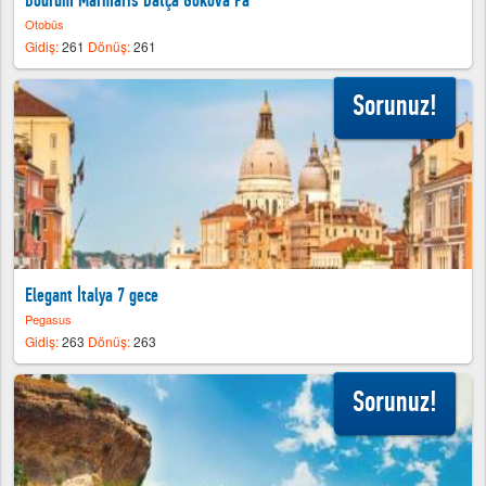
Otobüs
Gidiş:
261
Dönüş:
261
Sorunuz!
Elegant İtalya 7 gece
Pegasus
Gidiş:
263
Dönüş:
263
Sorunuz!