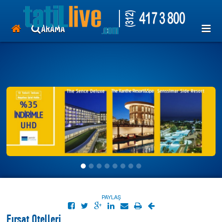
tatil otelleri, hotelleri, antalya, kemer, Lara, side, Bodrum, Marmaris,
Ayvalık, ören , tekirova, her şey dahil, kiralık villa.
uçak bileti, thy, pegasus, ajet, uygun tatil, ucuza tatil.mısır,antik mısır
ARAMA
,hurgada,kahire,luxor
TUR
OTEL
GEMİ
UÇAK
ÜYE GİRİŞİ
>>
PAYLAŞ
Fırsat Otelleri