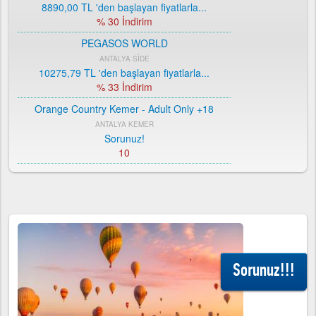
8890,00 TL
'den başlayan fiyatlarla...
% 30 İndirim
PEGASOS WORLD
ANTALYA SİDE
10275,79 TL
'den başlayan fiyatlarla...
% 33 İndirim
Orange Country Kemer - Adult Only +18
ANTALYA KEMER
Sorunuz!
10
ROYAL ASARLIK BEACH HOTEL SPA
MUĞLA BODRUM
9144,00 TL
'den başlayan fiyatlarla...
% 28 İndirim
ORANGE COUNTRY RESORT HOTEL BELEK
ANTALYA BELEK
Sorunuz!!!
9528,00 TL
'den başlayan fiyatlarla...
% 52 İndirim
CLUB HOTEL TURAN PRİNCE WORLD