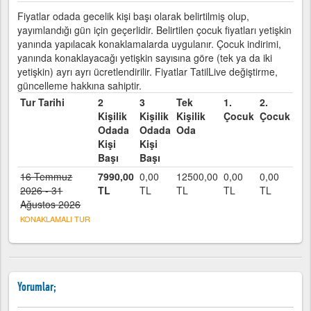
Fiyatlar odada gecelik kişi başı olarak belirtilmiş olup,
yayımlandığı gün için geçerlidir. Belirtilen çocuk fiyatları yetişkin
yanında yapılacak konaklamalarda uygulanır. Çocuk indirimi,
yanında konaklayacağı yetişkin sayısına göre (tek ya da iki
yetişkin) ayrı ayrı ücretlendirilir. Fiyatlar TatilLive değiştirme,
güncelleme hakkına sahiptir.
Tur Tarihi
2
3
Tek
1.
2.
Kişilik
Kişilik
Kişilik
Çocuk
Çocuk
Odada
Odada
Oda
Kişi
Kişi
Başı
Başı
16 Temmuz
7990,00
0,00
12500,00
0,00
0,00
2026 - 31
TL
TL
TL
TL
TL
Ağustos 2026
KONAKLAMALI TUR
Yorumlar;