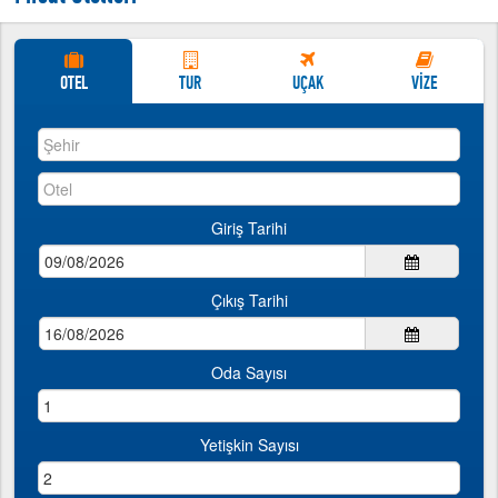
http://www.tatillive.com
İndirimli Yurtdışı Turları
İndirimli Yurtdışı Turları
OTEL
TUR
UÇAK
VİZE
Giriş Tarihi
Çıkış Tarihi
Oda Sayısı
Yetişkin Sayısı