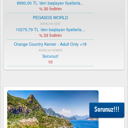
8890,00 TL
'den başlayan fiyatlarla...
% 30 İndirim
PEGASOS WORLD
ANTALYA SİDE
10275,79 TL
'den başlayan fiyatlarla...
% 33 İndirim
Orange Country Kemer - Adult Only +18
ANTALYA KEMER
Sorunuz!
10
ROYAL ASARLIK BEACH HOTEL SPA
MUĞLA BODRUM
9144,00 TL
'den başlayan fiyatlarla...
% 28 İndirim
ORANGE COUNTRY RESORT HOTEL BELEK
ANTALYA BELEK
Sorunuz!!!
9528,00 TL
'den başlayan fiyatlarla...
% 52 İndirim
CLUB HOTEL TURAN PRİNCE WORLD