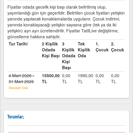
Fiyatlar odada gecelik kişi başı olarak belirtilmiş olup,
yayımlandığı gün için geçerlidir. Belirtilen çocuk fiyatları yetişkin
yanında yapılacak konaklamalarda uygulanır. Çocuk indirimi,
yanında konaklayacağı yetişkin sayısına göre (tek ya da iki
yetişkin) ayrı ayrı ücretlendirilir. Fiyatlar TatilLive değiştirme,
güncelleme hakkına sahiptir.
Tur Tarihi
2 Kişilik
3
Tek
1.
2.
Odada
Kişilik
Kişilik
Çocuk
Çocuk
Kişi Başı
Odada
Oda
Kişi
Başı
4 Mart 2026 -
15500,00
0,00
1990,00
0,00
0,00
31 Mart 2026
TL
TL
TL
TL
TL
Standart Oda
Yorumlar;