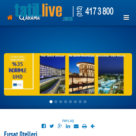
tatil otelleri, hotelleri, antalya, kemer, Lara, side, Bodrum, Marmaris,
Ayvalık, ören , tekirova, her şey dahil, kiralık villa.
uçak bileti, thy, pegasus, ajet, uygun tatil, ucuza tatil.mısır,antik mısır
ARAMA
,hurgada,kahire,luxor
TUR
OTEL
GEMİ
UÇAK
ÜYE GİRİŞİ
>>
PAYLAŞ
Fırsat Otelleri