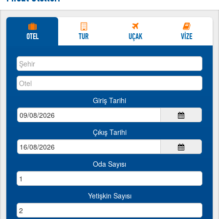
http://www.tatillive.com
İndirimli Yurtdışı Turları
İndirimli Yurtdışı Turları
OTEL
TUR
UÇAK
VİZE
Giriş Tarihi
Çıkış Tarihi
Oda Sayısı
Yetişkin Sayısı