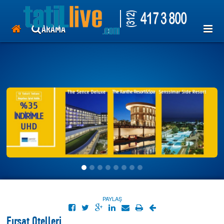
tatil otelleri, hotelleri, antalya, kemer, Lara, side, Bodrum, Marmaris,
Ayvalık, ören , tekirova, her şey dahil, kiralık villa.
uçak bileti, thy, pegasus, ajet, uygun tatil, ucuza tatil.mısır,antik mısır
ARAMA
,hurgada,kahire,luxor
TUR
OTEL
GEMİ
UÇAK
ÜYE GİRİŞİ
>>
PAYLAŞ
Fırsat Otelleri