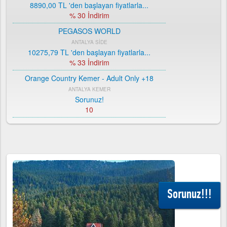
8890,00 TL
'den başlayan fiyatlarla...
% 30 İndirim
PEGASOS WORLD
ANTALYA SİDE
10275,79 TL
'den başlayan fiyatlarla...
% 33 İndirim
Orange Country Kemer - Adult Only +18
ANTALYA KEMER
Sorunuz!
10
ROYAL ASARLIK BEACH HOTEL SPA
MUĞLA BODRUM
9144,00 TL
'den başlayan fiyatlarla...
% 28 İndirim
ORANGE COUNTRY RESORT HOTEL BELEK
ANTALYA BELEK
Sorunuz!!!
9528,00 TL
'den başlayan fiyatlarla...
% 52 İndirim
CLUB HOTEL TURAN PRİNCE WORLD