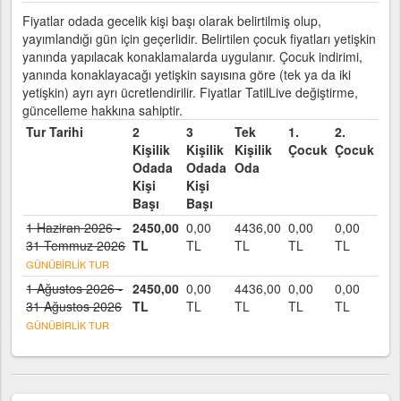
Fiyatlar odada gecelik kişi başı olarak belirtilmiş olup,
yayımlandığı gün için geçerlidir. Belirtilen çocuk fiyatları yetişkin
yanında yapılacak konaklamalarda uygulanır. Çocuk indirimi,
yanında konaklayacağı yetişkin sayısına göre (tek ya da iki
yetişkin) ayrı ayrı ücretlendirilir. Fiyatlar TatilLive değiştirme,
güncelleme hakkına sahiptir.
Tur Tarihi
2
3
Tek
1.
2.
Kişilik
Kişilik
Kişilik
Çocuk
Çocuk
Odada
Odada
Oda
Kişi
Kişi
Başı
Başı
1 Haziran 2026 -
2450,00
0,00
4436,00
0,00
0,00
31 Temmuz 2026
TL
TL
TL
TL
TL
GÜNÜBİRLİK TUR
1 Ağustos 2026 -
2450,00
0,00
4436,00
0,00
0,00
31 Ağustos 2026
TL
TL
TL
TL
TL
GÜNÜBİRLİK TUR