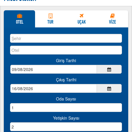
http://www.tatillive.com
İndirimli Yurtdışı Turları
İndirimli Yurtdışı Turları
OTEL
TUR
UÇAK
VİZE
Giriş Tarihi
Çıkış Tarihi
Oda Sayısı
Yetişkin Sayısı